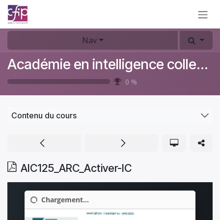
Se rendre au contenu
Nav
Académie en intelligence collective
0
%
Contenu du cours
AIC125_ARC_Activer-IC